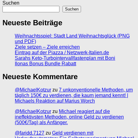
Suchen
Suchen
Neueste Beiträge
Weihnachtsspiel: Stadt Land Weihnachtsglück (PNG
und PDF)
Ziele setzen – Ziele erreichen
Eintrag auf der Piazza / Netzwerk-Italien.de
Sarahs Keto-Turbointervallfastenplan mit Boni
Ilonas Bonus Bundle Rabatt
Neueste Kommentare
@MichaelKotzur
zu
7 unkonventionelle Methoden, um
täglich 150€ zu verdienen, die kaum jemand kennt! |
Michaels Reaktion auf Marius Worch
@MichaelKotzur
zu
Michael reagiert auf die
ineffektivsten Methoden, online Geld zu verdienen
(500€/Tag) als Anfänger.
@faridd.7127
zu
Geld verdienen mit