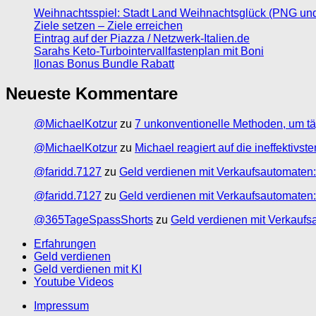
Weihnachtsspiel: Stadt Land Weihnachtsglück (PNG un
Ziele setzen – Ziele erreichen
Eintrag auf der Piazza / Netzwerk-Italien.de
Sarahs Keto-Turbointervallfastenplan mit Boni
Ilonas Bonus Bundle Rabatt
Neueste Kommentare
@MichaelKotzur
zu
7 unkonventionelle Methoden, um tä
@MichaelKotzur
zu
Michael reagiert auf die ineffektivs
@faridd.7127
zu
Geld verdienen mit Verkaufsautomaten:
@faridd.7127
zu
Geld verdienen mit Verkaufsautomaten:
@365TageSpassShorts
zu
Geld verdienen mit Verkaufs
Erfahrungen
Geld verdienen
Geld verdienen mit KI
Youtube Videos
Impressum