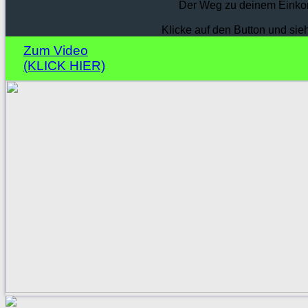
Der Weg zu deinem Einko
Klicke auf den Button und sie
Zum Video
(KLICK HIER)