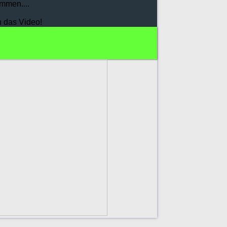
mmen....
h das Video!