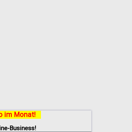
ro im Monat!
line-Business!