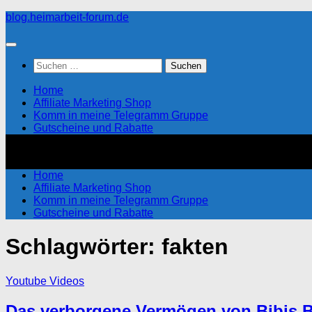
Zum
blog.heimarbeit-forum.de
Inhalt
springen
Suchen
nach:
Home
Affiliate Marketing Shop
Komm in meine Telegramm Gruppe
Gutscheine und Rabatte
Home
Affiliate Marketing Shop
Komm in meine Telegramm Gruppe
Gutscheine und Rabatte
Schlagwörter:
fakten
Youtube Videos
Das verborgene Vermögen von Bibis Be