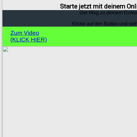
Starte jetzt mit deinem On
Der Weg zu deinem Einko
Klicke auf den Button und sie
Zum Video
(KLICK HIER)