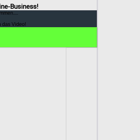
line-Business!
mmen....
h das Video!