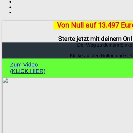
Von Null auf 13.497 Eu
Starte jetzt mit deinem On
Der Weg zu deinem Einko
Klicke auf den Button und sie
Zum Video
(KLICK HIER)