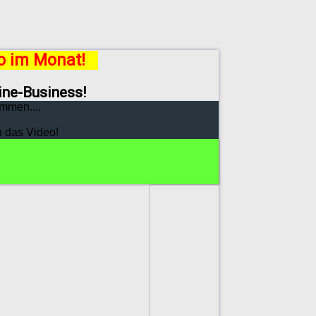
ro im Monat!
line-Business!
mmen....
h das Video!