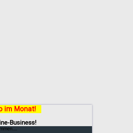
ro im Monat!
line-Business!
mmen....