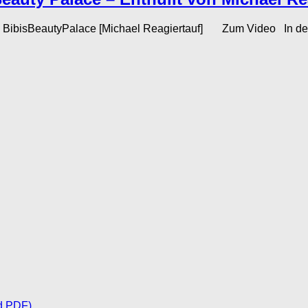
ibisBeautyPalace [Michael Reagiertauf] Zum Video In der We
d PDF)