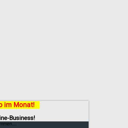
ro im Monat!
line-Business!
mmen....