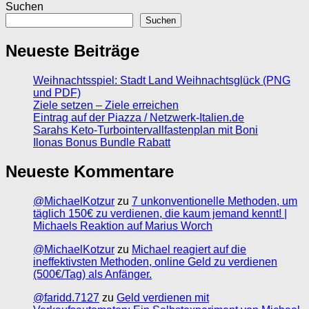
Suchen
Suchen
Neueste Beiträge
Weihnachtsspiel: Stadt Land Weihnachtsglück (PNG
und PDF)
Ziele setzen – Ziele erreichen
Eintrag auf der Piazza / Netzwerk-Italien.de
Sarahs Keto-Turbointervallfastenplan mit Boni
Ilonas Bonus Bundle Rabatt
Neueste Kommentare
@MichaelKotzur
zu
7 unkonventionelle Methoden, um
täglich 150€ zu verdienen, die kaum jemand kennt! |
Michaels Reaktion auf Marius Worch
@MichaelKotzur
zu
Michael reagiert auf die
ineffektivsten Methoden, online Geld zu verdienen
(500€/Tag) als Anfänger.
@faridd.7127
zu
Geld verdienen mit