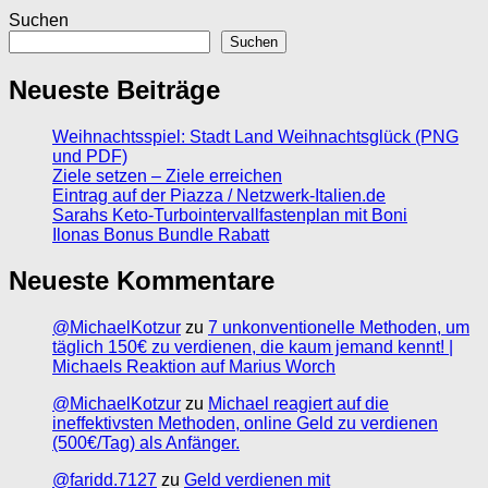
Suchen
Suchen
Neueste Beiträge
Weihnachtsspiel: Stadt Land Weihnachtsglück (PNG
und PDF)
Ziele setzen – Ziele erreichen
Eintrag auf der Piazza / Netzwerk-Italien.de
Sarahs Keto-Turbointervallfastenplan mit Boni
Ilonas Bonus Bundle Rabatt
Neueste Kommentare
@MichaelKotzur
zu
7 unkonventionelle Methoden, um
täglich 150€ zu verdienen, die kaum jemand kennt! |
Michaels Reaktion auf Marius Worch
@MichaelKotzur
zu
Michael reagiert auf die
ineffektivsten Methoden, online Geld zu verdienen
(500€/Tag) als Anfänger.
@faridd.7127
zu
Geld verdienen mit