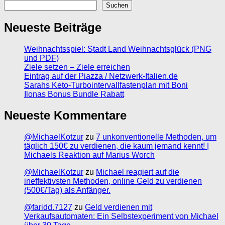
Suchen
Neueste Beiträge
Weihnachtsspiel: Stadt Land Weihnachtsglück (PNG
und PDF)
Ziele setzen – Ziele erreichen
Eintrag auf der Piazza / Netzwerk-Italien.de
Sarahs Keto-Turbointervallfastenplan mit Boni
Ilonas Bonus Bundle Rabatt
Neueste Kommentare
@MichaelKotzur
zu
7 unkonventionelle Methoden, um
täglich 150€ zu verdienen, die kaum jemand kennt! |
Michaels Reaktion auf Marius Worch
@MichaelKotzur
zu
Michael reagiert auf die
ineffektivsten Methoden, online Geld zu verdienen
(500€/Tag) als Anfänger.
@faridd.7127
zu
Geld verdienen mit
Verkaufsautomaten: Ein Selbstexperiment von Michael