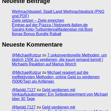
Neueste Beiträge
Weihnachtsspiel: Stadt Land Weihnachtsglück (PNG
und PDF)
Ziele setzen – Ziele erreichen
Eintrag auf der Piazza / Netzwerk-Italien.de
Sarahs Keto-Turbointervallfastenplan mit Boni
Ilonas Bonus Bundle Rabatt
Neueste Kommentare
@MichaelKotzur
zu
7 unkonventionelle Methoden, um
täglich 150€ zu verdienen, die kaum jemand kennt! |
Michaels Reaktion auf Marius Worch
@MichaelKotzur
zu
Michael reagiert auf die
ineffektivsten Methoden, online Geld zu verdienen
(500€/Tag) als Anfänger.
@faridd.7127
zu
Geld verdienen mit
Verkaufsautomaten: Ein Selbstexperiment von Michael
über 30 Tage
@faridd.7127
zu
Geld verdienen mit