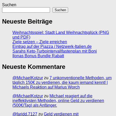
Suchen
Suchen
Neueste Beiträge
Weihnachtsspiel: Stadt Land Weihnachtsglück (PNG
und PDF)
Ziele setzen – Ziele erreichen
Eintrag auf der Piazza / Netzwerk-Italien.de
Sarahs Keto-Turbointervallfastenplan mit Boni
Ilonas Bonus Bundle Rabatt
Neueste Kommentare
@MichaelKotzur
zu
7 unkonventionelle Methoden, um
täglich 150€ zu verdienen, die kaum jemand kennt! |
Michaels Reaktion auf Marius Worch
@MichaelKotzur
zu
Michael reagiert auf die
ineffektivsten Methoden, online Geld zu verdienen
(500€/Tag) als Anfänger.
@faridd.7127
zu
Geld verdienen mit