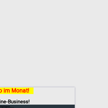
ro im Monat!
line-Business!
mmen....