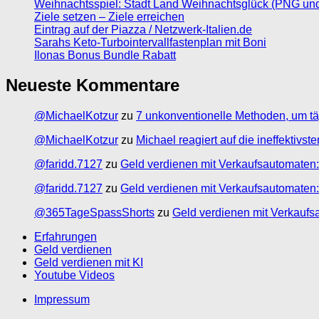
Weihnachtsspiel: Stadt Land Weihnachtsglück (PNG un
Ziele setzen – Ziele erreichen
Eintrag auf der Piazza / Netzwerk-Italien.de
Sarahs Keto-Turbointervallfastenplan mit Boni
Ilonas Bonus Bundle Rabatt
Neueste Kommentare
@MichaelKotzur
zu
7 unkonventionelle Methoden, um tä
@MichaelKotzur
zu
Michael reagiert auf die ineffektivs
@faridd.7127
zu
Geld verdienen mit Verkaufsautomaten:
@faridd.7127
zu
Geld verdienen mit Verkaufsautomaten:
@365TageSpassShorts
zu
Geld verdienen mit Verkaufs
Erfahrungen
Geld verdienen
Geld verdienen mit KI
Youtube Videos
Impressum