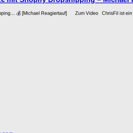
ping… 💰 [Michael Reagiertauf] Zum Video ChrisFil ist ein ju