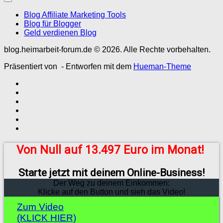
Blog Affiliate Marketing Tools
Blog für Blogger
Geld verdienen Blog
blog.heimarbeit-forum.de © 2026. Alle Rechte vorbehalten.
Präsentiert von
- Entworfen mit dem
Hueman-Theme
Von Null auf 13.497 Euro im Monat!
Starte jetzt mit deinem Online-Business!
Der Weg zu deinem Einkommen:
Klicke auf den Button und sieh das Video!
Zum Video
(KLICK HIER)