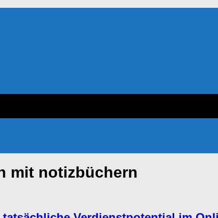
n mit notizbüchern
s tatsächliche Verdienstpotential im On