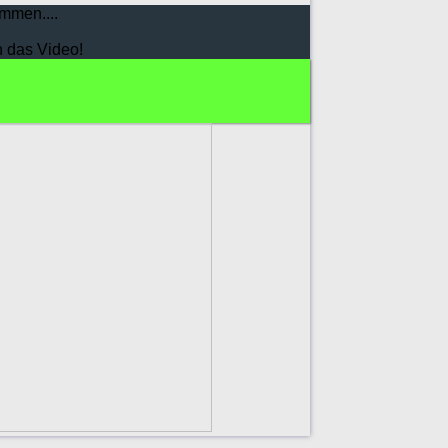
mmen....
h das Video!