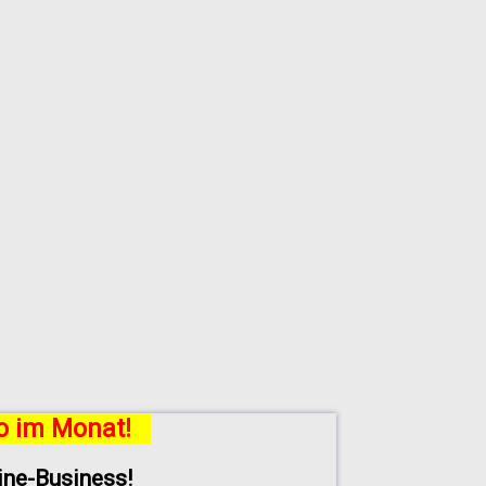
ro im Monat!
line-Business!