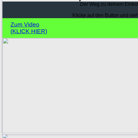
Der Weg zu deinem Einko
Klicke auf den Button und sie
Zum Video
(KLICK HIER)