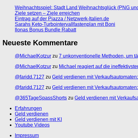
Weihnachtsspiel: Stadt Land Weihnachtsglück (PNG un
Ziele setzen – Ziele erreichen
Eintrag auf der Piazza / Netzwerk-Italien.de
Sarahs Keto-Turbointervallfastenplan mit Boni
Ilonas Bonus Bundle Rabatt
Neueste Kommentare
@MichaelKotzur
zu
7 unkonventionelle Methoden, um tä
@MichaelKotzur
zu
Michael reagiert auf die ineffektivs
@faridd.7127
zu
Geld verdienen mit Verkaufsautomaten:
@faridd.7127
zu
Geld verdienen mit Verkaufsautomaten:
@365TageSpassShorts
zu
Geld verdienen mit Verkaufs
Erfahrungen
Geld verdienen
Geld verdienen mit KI
Youtube Videos
Impressum