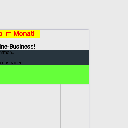
ro im Monat!
line-Business!
mmen....
h das Video!