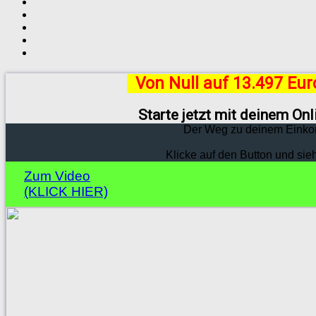
Von Null auf 13.497 Eu
Starte jetzt mit deinem On
Der Weg zu deinem Einko
Klicke auf den Button und sie
Zum Video
(KLICK HIER)