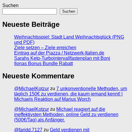
Suchen
Suchen
Neueste Beiträge
Weihnachtsspiel: Stadt Land Weihnachtsglück (PNG
und PDF)
Ziele setzen – Ziele erreichen
Eintrag auf der Piazza / Netzwerk-Italien.de
Sarahs Keto-Turbointervallfastenplan mit Boni
Ilonas Bonus Bundle Rabatt
Neueste Kommentare
@MichaelKotzur
zu
7 unkonventionelle Methoden, um
täglich 150€ zu verdienen, die kaum jemand kennt! |
Michaels Reaktion auf Marius Worch
@MichaelKotzur
zu
Michael reagiert auf die
ineffektivsten Methoden, online Geld zu verdienen
(500€/Tag) als Anfänger.
@faridd.7127
zu
Geld verdienen mit