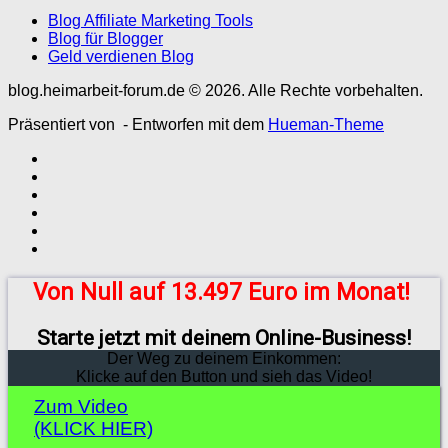
Blog Affiliate Marketing Tools
Blog für Blogger
Geld verdienen Blog
blog.heimarbeit-forum.de © 2026. Alle Rechte vorbehalten.
Präsentiert von
- Entworfen mit dem
Hueman-Theme
Von Null auf 13.497 Euro im Monat!
Starte jetzt mit deinem Online-Business!
Der Weg zu deinem Einkommen:
Klicke auf den Button und sieh das Video!
Zum Video
(KLICK HIER)