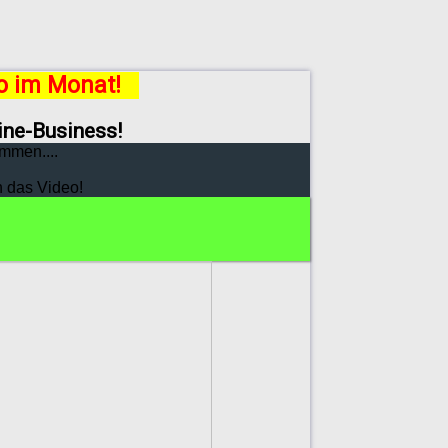
ro im Monat!
line-Business!
mmen....
h das Video!