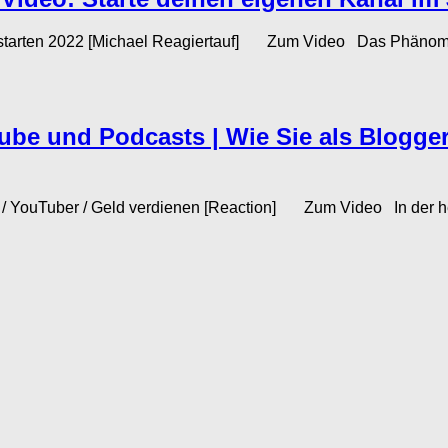
en 2022 [Michael Reagiertauf] Zum Video Das Phänomen de
Tube und Podcasts | Wie Sie als Blogg
er / YouTuber / Geld verdienen [Reaction] Zum Video In der h