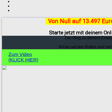
Von Null auf 13.497 Eu
Starte jetzt mit deinem On
Der Weg zu deinem Einko
Klicke auf den Button und sie
Zum Video
(KLICK HIER)