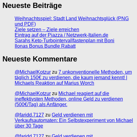
Neueste Beiträge
Weihnachtsspiel: Stadt Land Weihnachtsglück (PNG
und PDF)
Ziele setzen – Ziele erreichen
Eintrag auf der Piazza / Netzwerk-Italien.de
Sarahs Keto-Turbointervallfastenplan mit Boni
Ilonas Bonus Bundle Rabatt
Neueste Kommentare
@MichaelKotzur
zu
7 unkonventionelle Methoden, um
täglich 150€ zu verdienen, die kaum jemand kennt! |
Michaels Reaktion auf Marius Worch
@MichaelKotzur
zu
Michael reagiert auf die
ineffektivsten Methoden, online Geld zu verdienen
(500€/Tag) als Anfänger.
@faridd.7127
zu
Geld verdienen mit
Verkaufsautomaten: Ein Selbstexperiment von Michael
über 30 Tage
@faridd.7127
zu
Geld verdienen mit