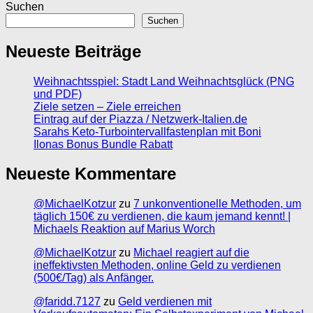
Suchen
Suchen
Neueste Beiträge
Weihnachtsspiel: Stadt Land Weihnachtsglück (PNG
und PDF)
Ziele setzen – Ziele erreichen
Eintrag auf der Piazza / Netzwerk-Italien.de
Sarahs Keto-Turbointervallfastenplan mit Boni
Ilonas Bonus Bundle Rabatt
Neueste Kommentare
@MichaelKotzur
zu
7 unkonventionelle Methoden, um
täglich 150€ zu verdienen, die kaum jemand kennt! |
Michaels Reaktion auf Marius Worch
@MichaelKotzur
zu
Michael reagiert auf die
ineffektivsten Methoden, online Geld zu verdienen
(500€/Tag) als Anfänger.
@faridd.7127
zu
Geld verdienen mit