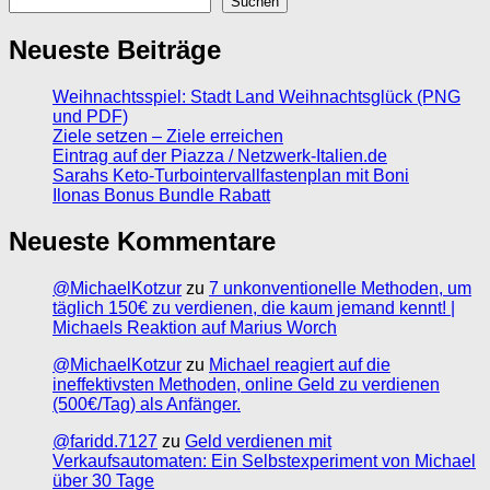
Suchen
Neueste Beiträge
Weihnachtsspiel: Stadt Land Weihnachtsglück (PNG
und PDF)
Ziele setzen – Ziele erreichen
Eintrag auf der Piazza / Netzwerk-Italien.de
Sarahs Keto-Turbointervallfastenplan mit Boni
Ilonas Bonus Bundle Rabatt
Neueste Kommentare
@MichaelKotzur
zu
7 unkonventionelle Methoden, um
täglich 150€ zu verdienen, die kaum jemand kennt! |
Michaels Reaktion auf Marius Worch
@MichaelKotzur
zu
Michael reagiert auf die
ineffektivsten Methoden, online Geld zu verdienen
(500€/Tag) als Anfänger.
@faridd.7127
zu
Geld verdienen mit
Verkaufsautomaten: Ein Selbstexperiment von Michael
über 30 Tage