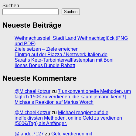
Suchen
Suchen
Neueste Beiträge
Weihnachtsspiel: Stadt Land Weihnachtsglück (PNG
und PDF)
Ziele setzen – Ziele erreichen
Eintrag auf der Piazza / Netzwerk-Italien.de
Sarahs Keto-Turbointervallfastenplan mit Boni
Ilonas Bonus Bundle Rabatt
Neueste Kommentare
@MichaelKotzur
zu
7 unkonventionelle Methoden, um
täglich 150€ zu verdienen, die kaum jemand kennt! |
Michaels Reaktion auf Marius Worch
@MichaelKotzur
zu
Michael reagiert auf die
ineffektivsten Methoden, online Geld zu verdienen
(500€/Tag) als Anfänger.
@faridd.7127
zu
Geld verdienen mit