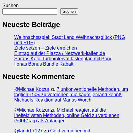
Suchen
Suchen
Neueste Beiträge
Weihnachtsspiel: Stadt Land Weihnachtsglück (PNG
und PDF)
Ziele setzen – Ziele erreichen
Eintrag auf der Piazza / Netzwerk-Italien.de
Sarahs Keto-Turbointervallfastenplan mit Boni
Ilonas Bonus Bundle Rabatt
Neueste Kommentare
@MichaelKotzur
zu
7 unkonventionelle Methoden, um
täglich 150€ zu verdienen, die kaum jemand kennt! |
Michaels Reaktion auf Marius Worch
@MichaelKotzur
zu
Michael reagiert auf die
ineffektivsten Methoden, online Geld zu verdienen
(500€/Tag) als Anfänger.
@faridd.7127
zu
Geld verdienen mit