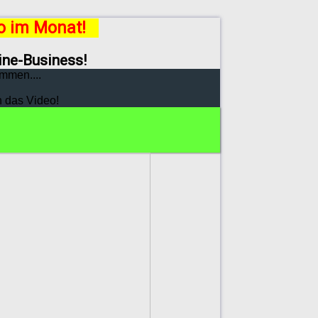
ro im Monat!
line-Business!
mmen....
h das Video!