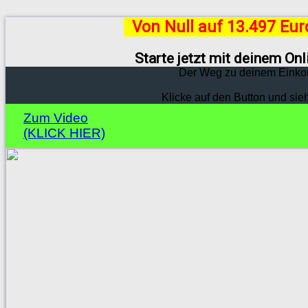
Von Null auf 13.497 Eu
Starte jetzt mit deinem On
Der Weg zu deinem Einko
Klicke auf den Button und sie
Zum Video
(KLICK HIER)