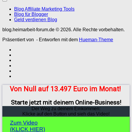
Blog Affiliate Marketing Tools
Blog für Blogger
Geld verdienen Blog
blog.heimarbeit-forum.de © 2026. Alle Rechte vorbehalten.
Präsentiert von
- Entworfen mit dem
Hueman-Theme
Von Null auf 13.497 Euro im Monat!
Starte jetzt mit deinem Online-Business!
Der Weg zu deinem Einkommen:
Klicke auf den Button und sieh das Video!
Zum Video
(KLICK HIER)