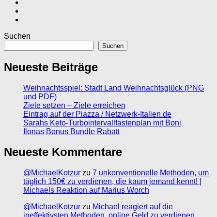
Suchen
Suchen
Neueste Beiträge
Weihnachtsspiel: Stadt Land Weihnachtsglück (PNG
und PDF)
Ziele setzen – Ziele erreichen
Eintrag auf der Piazza / Netzwerk-Italien.de
Sarahs Keto-Turbointervallfastenplan mit Boni
Ilonas Bonus Bundle Rabatt
Neueste Kommentare
@MichaelKotzur
zu
7 unkonventionelle Methoden, um
täglich 150€ zu verdienen, die kaum jemand kennt! |
Michaels Reaktion auf Marius Worch
@MichaelKotzur
zu
Michael reagiert auf die
ineffektivsten Methoden, online Geld zu verdienen