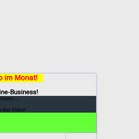
ro im Monat!
line-Business!
mmen....
h das Video!