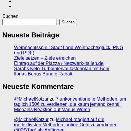
Suchen
Suchen
Neueste Beiträge
Weihnachtsspiel: Stadt Land Weihnachtsglück (PNG
und PDF)
Ziele setzen – Ziele erreichen
Eintrag auf der Piazza / Netzwerk-Italien.de
Sarahs Keto-Turbointervallfastenplan mit Boni
Ilonas Bonus Bundle Rabatt
Neueste Kommentare
@MichaelKotzur
zu
7 unkonventionelle Methoden, um
täglich 150€ zu verdienen, die kaum jemand kennt! |
Michaels Reaktion auf Marius Worch
@MichaelKotzur
zu
Michael reagiert auf die
ineffektivsten Methoden, online Geld zu verdienen
(500€/Tag) als Anfänger.