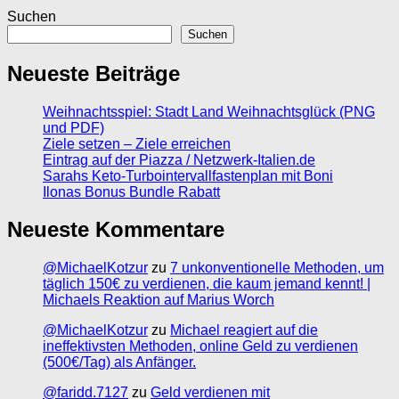
Suchen
Suchen
Neueste Beiträge
Weihnachtsspiel: Stadt Land Weihnachtsglück (PNG
und PDF)
Ziele setzen – Ziele erreichen
Eintrag auf der Piazza / Netzwerk-Italien.de
Sarahs Keto-Turbointervallfastenplan mit Boni
Ilonas Bonus Bundle Rabatt
Neueste Kommentare
@MichaelKotzur
zu
7 unkonventionelle Methoden, um
täglich 150€ zu verdienen, die kaum jemand kennt! |
Michaels Reaktion auf Marius Worch
@MichaelKotzur
zu
Michael reagiert auf die
ineffektivsten Methoden, online Geld zu verdienen
(500€/Tag) als Anfänger.
@faridd.7127
zu
Geld verdienen mit