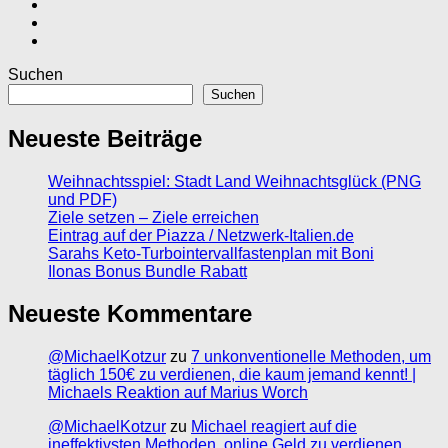
Suchen
Suchen
Neueste Beiträge
Weihnachtsspiel: Stadt Land Weihnachtsglück (PNG
und PDF)
Ziele setzen – Ziele erreichen
Eintrag auf der Piazza / Netzwerk-Italien.de
Sarahs Keto-Turbointervallfastenplan mit Boni
Ilonas Bonus Bundle Rabatt
Neueste Kommentare
@MichaelKotzur
zu
7 unkonventionelle Methoden, um
täglich 150€ zu verdienen, die kaum jemand kennt! |
Michaels Reaktion auf Marius Worch
@MichaelKotzur
zu
Michael reagiert auf die
ineffektivsten Methoden, online Geld zu verdienen