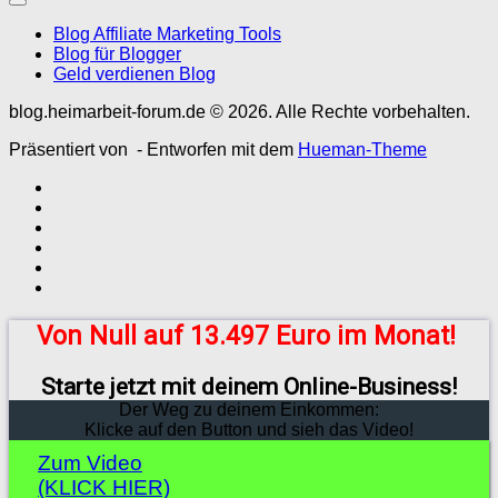
Blog Affiliate Marketing Tools
Blog für Blogger
Geld verdienen Blog
blog.heimarbeit-forum.de © 2026. Alle Rechte vorbehalten.
Präsentiert von
- Entworfen mit dem
Hueman-Theme
Von Null auf 13.497 Euro im Monat!
Starte jetzt mit deinem Online-Business!
Der Weg zu deinem Einkommen:
Klicke auf den Button und sieh das Video!
Zum Video
(KLICK HIER)