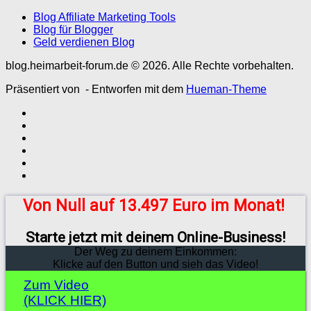
Blog Affiliate Marketing Tools
Blog für Blogger
Geld verdienen Blog
blog.heimarbeit-forum.de © 2026. Alle Rechte vorbehalten.
Präsentiert von
- Entworfen mit dem
Hueman-Theme
Von Null auf 13.497 Euro im Monat!
Starte jetzt mit deinem Online-Business!
Der Weg zu deinem Einkommen:
Klicke auf den Button und sieh das Video!
Zum Video
(KLICK HIER)