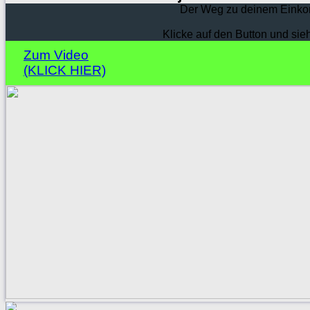
Der Weg zu deinem Einko
Klicke auf den Button und sie
Zum Video
(KLICK HIER)