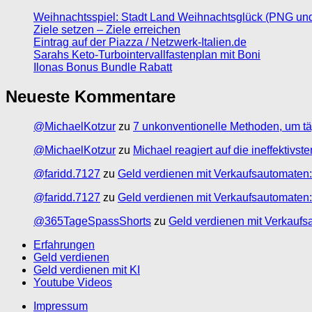
Weihnachtsspiel: Stadt Land Weihnachtsglück (PNG un
Ziele setzen – Ziele erreichen
Eintrag auf der Piazza / Netzwerk-Italien.de
Sarahs Keto-Turbointervallfastenplan mit Boni
Ilonas Bonus Bundle Rabatt
Neueste Kommentare
@MichaelKotzur
zu
7 unkonventionelle Methoden, um tä
@MichaelKotzur
zu
Michael reagiert auf die ineffektivs
@faridd.7127
zu
Geld verdienen mit Verkaufsautomaten:
@faridd.7127
zu
Geld verdienen mit Verkaufsautomaten:
@365TageSpassShorts
zu
Geld verdienen mit Verkaufs
Erfahrungen
Geld verdienen
Geld verdienen mit KI
Youtube Videos
Impressum