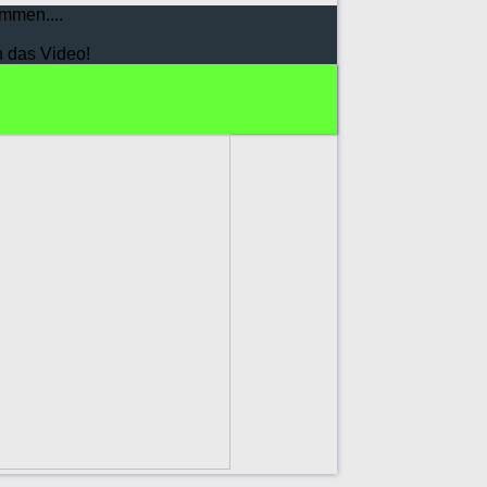
mmen....
h das Video!