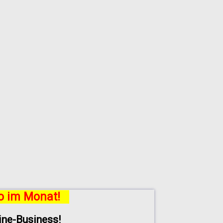
ro im Monat!
line-Business!