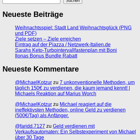
Suchen
Neueste Beiträge
Weihnachtsspiel: Stadt Land Weihnachtsglück (PNG
und PDF)
Ziele setzen – Ziele erreichen
Eintrag auf der Piazza / Netzwerk-Italien.de
Sarahs Keto-Turbointervallfastenplan mit Boni
Ilonas Bonus Bundle Rabatt
Neueste Kommentare
@MichaelKotzur
zu
7 unkonventionelle Methoden, um
täglich 150€ zu verdienen, die kaum jemand kennt! |
Michaels Reaktion auf Marius Worch
@MichaelKotzur
zu
Michael reagiert auf die
ineffektivsten Methoden, online Geld zu verdienen
(500€/Tag) als Anfänger.
@faridd.7127
zu
Geld verdienen mit
Verkaufsautomaten: Ein Selbstexperiment von Michael
über 30 Tage