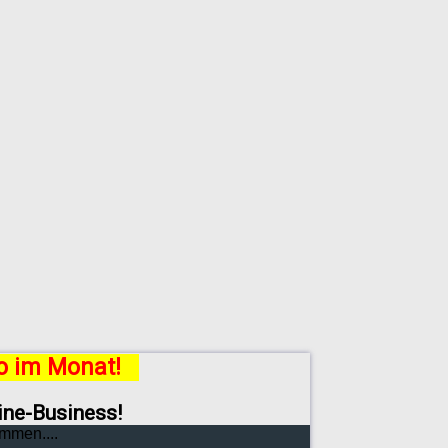
ro im Monat!
line-Business!
mmen....