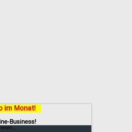
ro im Monat!
line-Business!
mmen....