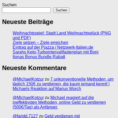
Suchen
Suchen
Neueste Beiträge
Weihnachtsspiel: Stadt Land Weihnachtsglück (PNG
und PDF)
Ziele setzen – Ziele erreichen
Eintrag auf der Piazza / Netzwerk-Italien.de
Sarahs Keto-Turbointervallfastenplan mit Boni
Ilonas Bonus Bundle Rabatt
Neueste Kommentare
@MichaelKotzur
zu
7 unkonventionelle Methoden, um
täglich 150€ zu verdienen, die kaum jemand kennt! |
Michaels Reaktion auf Marius Worch
@MichaelKotzur
zu
Michael reagiert auf die
ineffektivsten Methoden, online Geld zu verdienen
(500€/Tag) als Anfänger.
@faridd.7127
zu
Geld verdienen mit