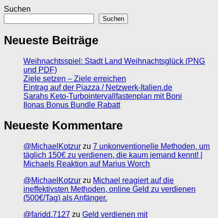
Suchen
Suchen
Neueste Beiträge
Weihnachtsspiel: Stadt Land Weihnachtsglück (PNG
und PDF)
Ziele setzen – Ziele erreichen
Eintrag auf der Piazza / Netzwerk-Italien.de
Sarahs Keto-Turbointervallfastenplan mit Boni
Ilonas Bonus Bundle Rabatt
Neueste Kommentare
@MichaelKotzur
zu
7 unkonventionelle Methoden, um
täglich 150€ zu verdienen, die kaum jemand kennt! |
Michaels Reaktion auf Marius Worch
@MichaelKotzur
zu
Michael reagiert auf die
ineffektivsten Methoden, online Geld zu verdienen
(500€/Tag) als Anfänger.
@faridd.7127
zu
Geld verdienen mit