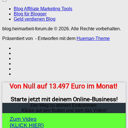
Blog Affiliate Marketing Tools
Blog für Blogger
Geld verdienen Blog
blog.heimarbeit-forum.de © 2026. Alle Rechte vorbehalten.
Präsentiert von
- Entworfen mit dem
Hueman-Theme
Von Null auf 13.497 Euro im Monat!
Starte jetzt mit deinem Online-Business!
Der Weg zu deinem Einkommen:
Klicke auf den Button und sieh das Video!
Zum Video
(KLICK HIER)