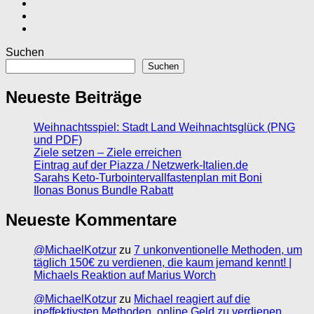
Suchen
Suchen
Neueste Beiträge
Weihnachtsspiel: Stadt Land Weihnachtsglück (PNG
und PDF)
Ziele setzen – Ziele erreichen
Eintrag auf der Piazza / Netzwerk-Italien.de
Sarahs Keto-Turbointervallfastenplan mit Boni
Ilonas Bonus Bundle Rabatt
Neueste Kommentare
@MichaelKotzur
zu
7 unkonventionelle Methoden, um
täglich 150€ zu verdienen, die kaum jemand kennt! |
Michaels Reaktion auf Marius Worch
@MichaelKotzur
zu
Michael reagiert auf die
ineffektivsten Methoden, online Geld zu verdienen