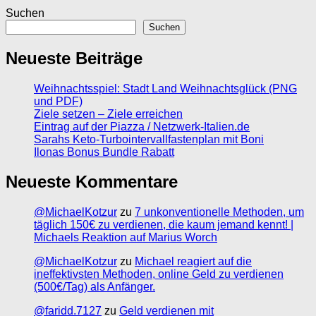
Suchen
Suchen
Neueste Beiträge
Weihnachtsspiel: Stadt Land Weihnachtsglück (PNG
und PDF)
Ziele setzen – Ziele erreichen
Eintrag auf der Piazza / Netzwerk-Italien.de
Sarahs Keto-Turbointervallfastenplan mit Boni
Ilonas Bonus Bundle Rabatt
Neueste Kommentare
@MichaelKotzur
zu
7 unkonventionelle Methoden, um
täglich 150€ zu verdienen, die kaum jemand kennt! |
Michaels Reaktion auf Marius Worch
@MichaelKotzur
zu
Michael reagiert auf die
ineffektivsten Methoden, online Geld zu verdienen
(500€/Tag) als Anfänger.
@faridd.7127
zu
Geld verdienen mit