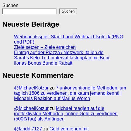
Suchen
Suchen
Neueste Beiträge
Weihnachtsspiel: Stadt Land Weihnachtsglück (PNG
und PDF)
Ziele setzen – Ziele erreichen
Eintrag auf der Piazza / Netzwerk-Italien.de
Sarahs Keto-Turbointervallfastenplan mit Boni
Ilonas Bonus Bundle Rabatt
Neueste Kommentare
@MichaelKotzur
zu
7 unkonventionelle Methoden, um
täglich 150€ zu verdienen, die kaum jemand kennt! |
Michaels Reaktion auf Marius Worch
@MichaelKotzur
zu
Michael reagiert auf die
ineffektivsten Methoden, online Geld zu verdienen
(500€/Tag) als Anfänger.
@faridd.7127
zu
Geld verdienen mit