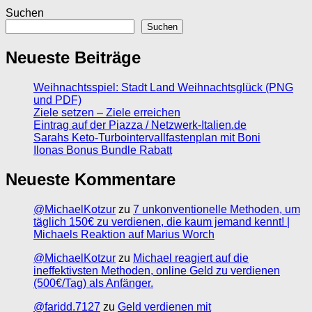
Suchen
Suchen
Neueste Beiträge
Weihnachtsspiel: Stadt Land Weihnachtsglück (PNG
und PDF)
Ziele setzen – Ziele erreichen
Eintrag auf der Piazza / Netzwerk-Italien.de
Sarahs Keto-Turbointervallfastenplan mit Boni
Ilonas Bonus Bundle Rabatt
Neueste Kommentare
@MichaelKotzur
zu
7 unkonventionelle Methoden, um
täglich 150€ zu verdienen, die kaum jemand kennt! |
Michaels Reaktion auf Marius Worch
@MichaelKotzur
zu
Michael reagiert auf die
ineffektivsten Methoden, online Geld zu verdienen
(500€/Tag) als Anfänger.
@faridd.7127
zu
Geld verdienen mit