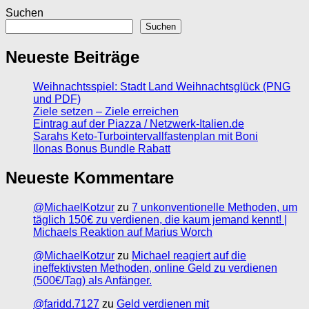
Suchen
Suchen
Neueste Beiträge
Weihnachtsspiel: Stadt Land Weihnachtsglück (PNG
und PDF)
Ziele setzen – Ziele erreichen
Eintrag auf der Piazza / Netzwerk-Italien.de
Sarahs Keto-Turbointervallfastenplan mit Boni
Ilonas Bonus Bundle Rabatt
Neueste Kommentare
@MichaelKotzur
zu
7 unkonventionelle Methoden, um
täglich 150€ zu verdienen, die kaum jemand kennt! |
Michaels Reaktion auf Marius Worch
@MichaelKotzur
zu
Michael reagiert auf die
ineffektivsten Methoden, online Geld zu verdienen
(500€/Tag) als Anfänger.
@faridd.7127
zu
Geld verdienen mit