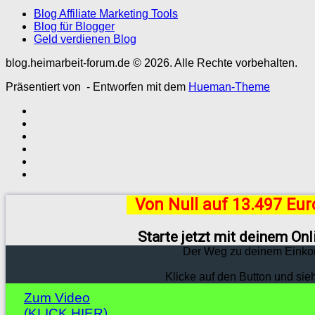
Blog Affiliate Marketing Tools
Blog für Blogger
Geld verdienen Blog
blog.heimarbeit-forum.de © 2026. Alle Rechte vorbehalten.
Präsentiert von
- Entworfen mit dem
Hueman-Theme
Von Null auf 13.497 Eu
Starte jetzt mit deinem On
Der Weg zu deinem Einko
Klicke auf den Button und sie
Zum Video
(KLICK HIER)