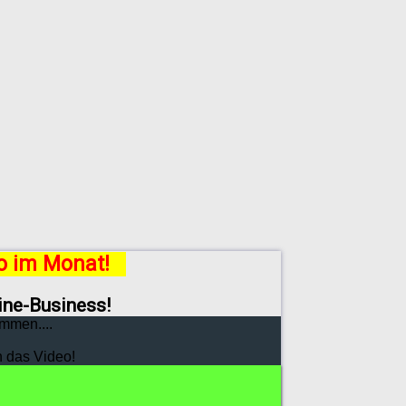
ro im Monat!
line-Business!
mmen....
h das Video!