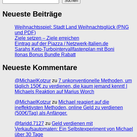
Suchen
Neueste Beiträge
Weihnachtsspiel: Stadt Land Weihnachtsglück (PNG
und PDF)
Ziele setzen – Ziele erreichen
Eintrag auf der Piazza / Netzwerk-Italien.de
Sarahs Keto-Turbointervallfastenplan mit Boni
Ilonas Bonus Bundle Rabatt
Neueste Kommentare
@MichaelKotzur
zu
7 unkonventionelle Methoden, um
täglich 150€ zu verdienen, die kaum jemand kennt! |
Michaels Reaktion auf Marius Worch
@MichaelKotzur
zu
Michael reagiert auf die
ineffektivsten Methoden, online Geld zu verdienen
(500€/Tag) als Anfänger.
@faridd.7127
zu
Geld verdienen mit
Verkaufsautomaten: Ein Selbstexperiment von Michael
über 30 Tage