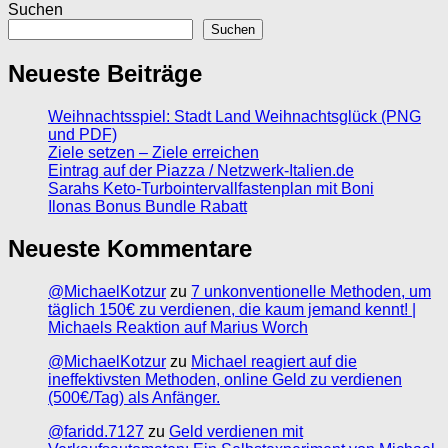
Suchen
Suchen
Neueste Beiträge
Weihnachtsspiel: Stadt Land Weihnachtsglück (PNG
und PDF)
Ziele setzen – Ziele erreichen
Eintrag auf der Piazza / Netzwerk-Italien.de
Sarahs Keto-Turbointervallfastenplan mit Boni
Ilonas Bonus Bundle Rabatt
Neueste Kommentare
@MichaelKotzur
zu
7 unkonventionelle Methoden, um
täglich 150€ zu verdienen, die kaum jemand kennt! |
Michaels Reaktion auf Marius Worch
@MichaelKotzur
zu
Michael reagiert auf die
ineffektivsten Methoden, online Geld zu verdienen
(500€/Tag) als Anfänger.
@faridd.7127
zu
Geld verdienen mit