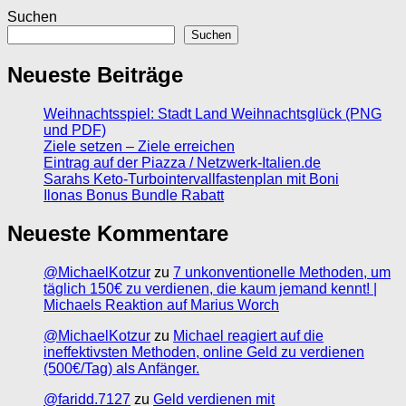
Suchen
Suchen
Neueste Beiträge
Weihnachtsspiel: Stadt Land Weihnachtsglück (PNG
und PDF)
Ziele setzen – Ziele erreichen
Eintrag auf der Piazza / Netzwerk-Italien.de
Sarahs Keto-Turbointervallfastenplan mit Boni
Ilonas Bonus Bundle Rabatt
Neueste Kommentare
@MichaelKotzur
zu
7 unkonventionelle Methoden, um
täglich 150€ zu verdienen, die kaum jemand kennt! |
Michaels Reaktion auf Marius Worch
@MichaelKotzur
zu
Michael reagiert auf die
ineffektivsten Methoden, online Geld zu verdienen
(500€/Tag) als Anfänger.
@faridd.7127
zu
Geld verdienen mit