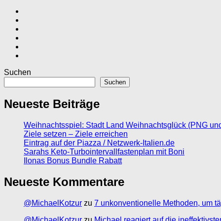
Suchen
Suchen
Neueste Beiträge
Weihnachtsspiel: Stadt Land Weihnachtsglück (PNG un
Ziele setzen – Ziele erreichen
Eintrag auf der Piazza / Netzwerk-Italien.de
Sarahs Keto-Turbointervallfastenplan mit Boni
Ilonas Bonus Bundle Rabatt
Neueste Kommentare
@MichaelKotzur
zu
7 unkonventionelle Methoden, um tä
@MichaelKotzur
zu
Michael reagiert auf die ineffektivs