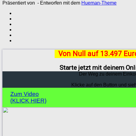
Präsentiert von
- Entworfen mit dem
Hueman-Theme
Von Null auf 13.497 Eu
Starte jetzt mit deinem On
Der Weg zu deinem Einko
Klicke auf den Button und sie
Zum Video
(KLICK HIER)