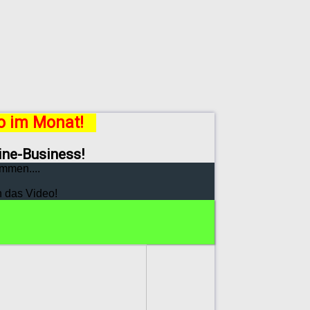
ro im Monat!
line-Business!
mmen....
h das Video!