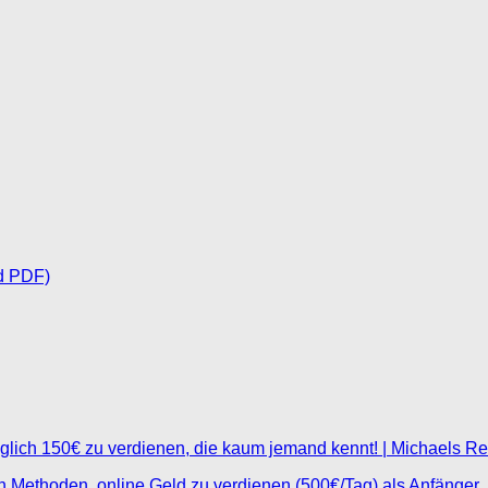
d PDF)
glich 150€ zu verdienen, die kaum jemand kennt! | Michaels R
ten Methoden, online Geld zu verdienen (500€/Tag) als Anfänger.