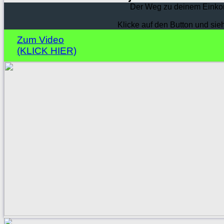
Der Weg zu deinem Einko
Klicke auf den Button und sie
Zum Video
(KLICK HIER)