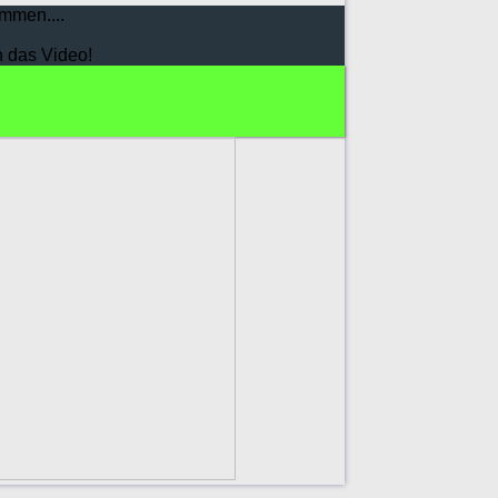
mmen....
h das Video!