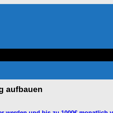
og aufbauen
r werden und bis zu 1000€ monatlich v