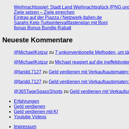
Weihnachtsspiel: Stadt Land Weihnachtsglück (PNG un
Ziele setzen – Ziele erreichen
Eintrag auf der Piazza / Netzwerk-Italien.de
Sarahs Keto-Turbointervallfastenplan mit Boni
Ilonas Bonus Bundle Rabatt
Neueste Kommentare
@MichaelKotzur
zu
7 unkonventionelle Methoden, um tä
@MichaelKotzur
zu
Michael reagiert auf die ineffektivs
@faridd.7127
zu
Geld verdienen mit Verkaufsautomaten:
@faridd.7127
zu
Geld verdienen mit Verkaufsautomaten:
@365TageSpassShorts
zu
Geld verdienen mit Verkaufs
Erfahrungen
Geld verdienen
Geld verdienen mit KI
Youtube Videos
Impressum