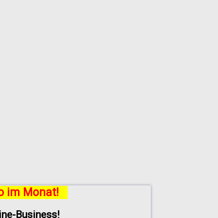
ro im Monat!
line-Business!