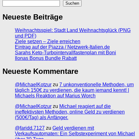
Suchen
Neueste Beiträge
Weihnachtsspiel: Stadt Land Weihnachtsglück (PNG
und PDF)
Ziele setzen – Ziele erreichen
Eintrag auf der Piazza / Netzwerk-Italien.de
Sarahs Keto-Turbointervallfastenplan mit Boni
Ilonas Bonus Bundle Rabatt
Neueste Kommentare
@MichaelKotzur
zu
7 unkonventionelle Methoden, um
täglich 150€ zu verdienen, die kaum jemand kennt! |
Michaels Reaktion auf Marius Worch
@MichaelKotzur
zu
Michael reagiert auf die
ineffektivsten Methoden, online Geld zu verdienen
(500€/Tag) als Anfänger.
@faridd.7127
zu
Geld verdienen mit
Verkaufsautomaten: Ein Selbstexperiment von Michael