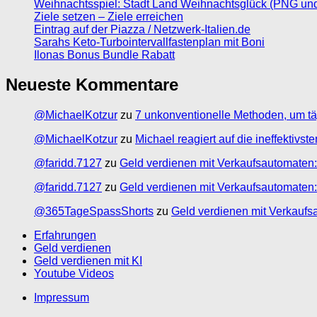
Weihnachtsspiel: Stadt Land Weihnachtsglück (PNG un
Ziele setzen – Ziele erreichen
Eintrag auf der Piazza / Netzwerk-Italien.de
Sarahs Keto-Turbointervallfastenplan mit Boni
Ilonas Bonus Bundle Rabatt
Neueste Kommentare
@MichaelKotzur
zu
7 unkonventionelle Methoden, um tä
@MichaelKotzur
zu
Michael reagiert auf die ineffektivs
@faridd.7127
zu
Geld verdienen mit Verkaufsautomaten:
@faridd.7127
zu
Geld verdienen mit Verkaufsautomaten:
@365TageSpassShorts
zu
Geld verdienen mit Verkaufs
Erfahrungen
Geld verdienen
Geld verdienen mit KI
Youtube Videos
Impressum