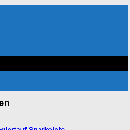
en
giertauf Sparkojote