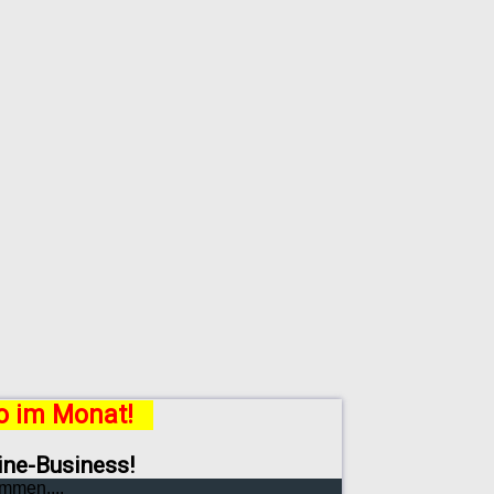
ro im Monat!
line-Business!
mmen....